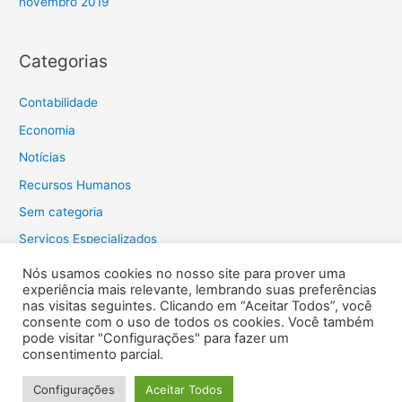
novembro 2019
Categorias
Contabilidade
Economia
Notícias
Recursos Humanos
Sem categoria
Serviços Especializados
Tecnologia
Nós usamos cookies no nosso site para prover uma
experiência mais relevante, lembrando suas preferências
Tributos
nas visitas seguintes. Clicando em “Aceitar Todos”, você
consente com o uso de todos os cookies. Você também
pode visitar "Configurações" para fazer um
consentimento parcial.
Copyright © 2026
Escritório Guaporé Serviços Contábeis
Configurações
Aceitar Todos
(55) 3511-9300 - escritorioguapore@escritorioguapore.com.br